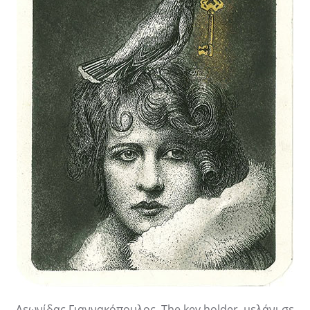
Λεωνίδας Γιαννακόπουλος,
The key holder
, μελάνι σε