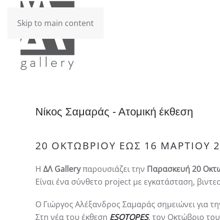
Skip to main content
Nίκος Σαμαράς - Ατομική έκθεση
20 ΟΚΤΩΒΡΊΟΥ ΈΩΣ 16 ΜΑΡΤΊΟΥ 
Η
ΔΛ Gallery
παρουσιάζει την
Παρασκευή 20 Οκτ
Είναι ένα σύνθετο project με εγκατάσταση, βιντ
Ο Γιώργος Αλέξανδρος Σαμαράς σημειώνει για τη
Στη νέα του έκθεση
ESOTOPES
, τον Οκτώβριο του